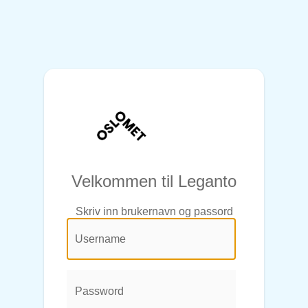
Velkommen til Leganto
Skriv inn brukernavn og passord
@login.legend@
User
Name:
Password: